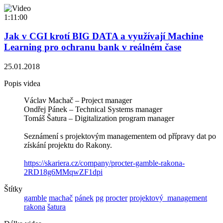
1:11:00
Jak v CGI krotí BIG DATA a využívají Machine
Learning pro ochranu bank v reálném čase
25.01.2018
Popis videa
Václav Machač – Project manager
Ondřej Pánek – Technical Systems manager
Tomáš Šatura – Digitalization program manager
Seznámení s projektovým managementem od přípravy dat po
získání projektu do Rakony.
https://skariera.cz/company/procter-gamble-rakona-
2RD18g6MMqwZF1dpi
Štítky
gamble
machač
pánek
pg
procter
projektový_management
rakona
šatura