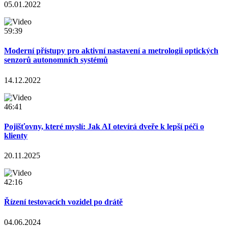
05.01.2022
59:39
Moderní přístupy pro aktivní nastavení a metrologii optických
senzorů autonomních systémů
14.12.2022
46:41
Pojišťovny, které myslí: Jak AI otevírá dveře k lepší péči o
klienty
20.11.2025
42:16
Řízení testovacích vozidel po drátě
04.06.2024