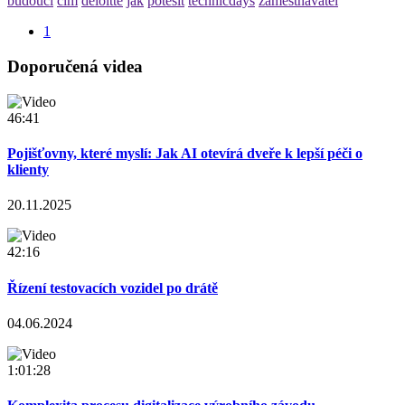
budouci
cim
deloitte
jak
potesit
technicdays
zamestnavatel
1
Doporučená videa
46:41
Pojišťovny, které myslí: Jak AI otevírá dveře k lepší péči o
klienty
20.11.2025
42:16
Řízení testovacích vozidel po drátě
04.06.2024
1:01:28