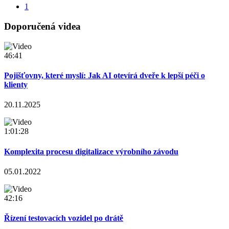
1
Doporučená videa
46:41
Pojišťovny, které myslí: Jak AI otevírá dveře k lepší péči o
klienty
20.11.2025
1:01:28
Komplexita procesu digitalizace výrobního závodu
05.01.2022
42:16
Řízení testovacích vozidel po drátě